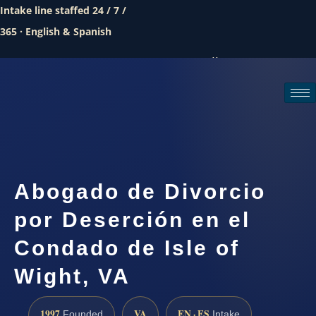
Intake line staffed 24 / 7 /
365 · English & Spanish
Call (888) 437-7747
Request a consultation
Abogado de Divorcio
por Deserción en el
Condado de Isle of
Wight, VA
1997
VA
EN · ES
Founded
Intake