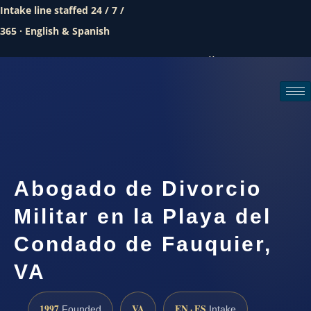
Intake line staffed 24 / 7 /
365 · English & Spanish
Call (888) 437-7747
Request a consultation
Abogado de Divorcio
Militar en la Playa del
Condado de Fauquier,
VA
1997
VA
EN · ES
Founded
Intake