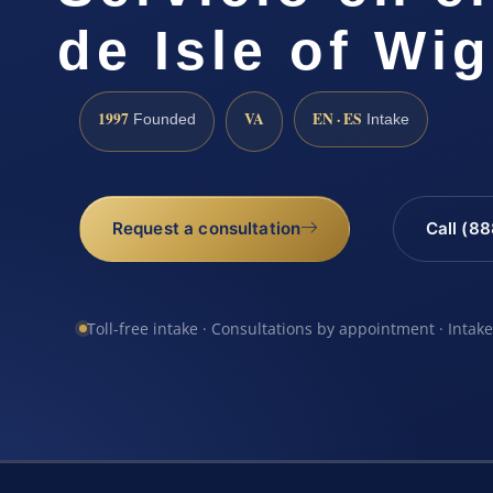
de Isle of Wi
1997
VA
EN · ES
Founded
Intake
Request a consultation
Call (8
Toll-free intake · Consultations by appointment · Intak