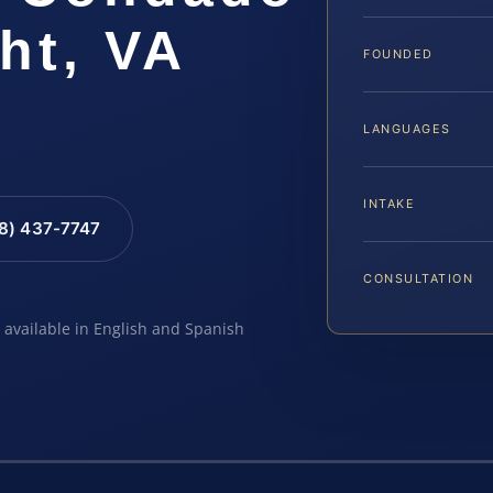
ght, VA
FOUNDED
LANGUAGES
INTAKE
88) 437-7747
CONSULTATION
e available in English and Spanish