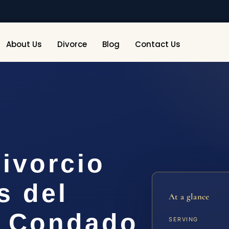
About Us
Divorce
Blog
Contact Us
ivorcio
s del
At a glance
l Condado
SERVING