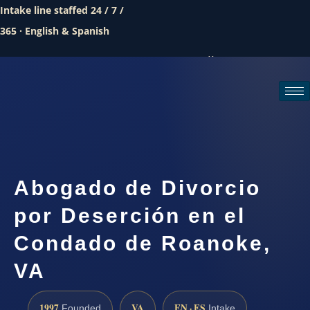
Intake line staffed 24 / 7 /
365 · English & Spanish
Call (888) 437-7747
Request a consultation
Abogado de Divorcio
por Deserción en el
Condado de Roanoke,
VA
1997
VA
EN · ES
Founded
Intake