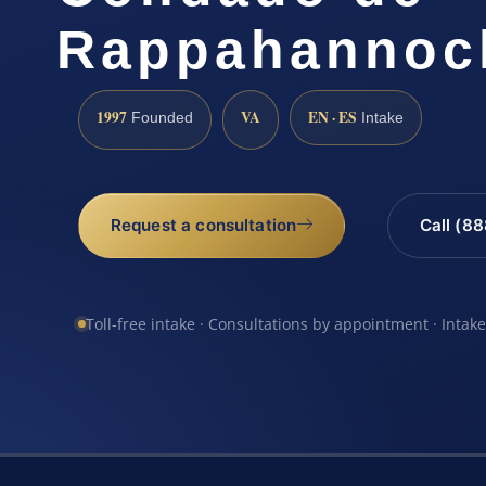
Rappahannoc
1997
VA
EN · ES
Founded
Intake
Request a consultation
Call (8
Toll-free intake · Consultations by appointment · Intak