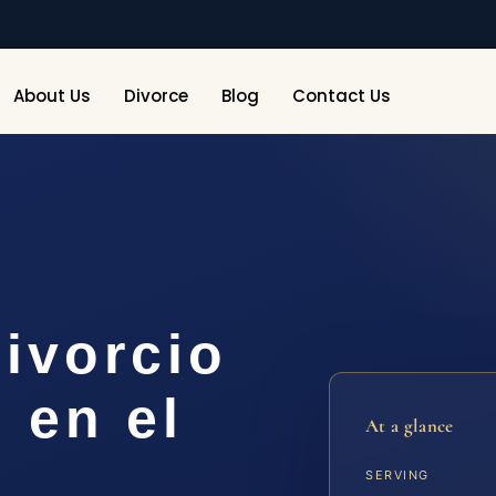
About Us
Divorce
Blog
Contact Us
ivorcio
 en el
At a glance
SERVING