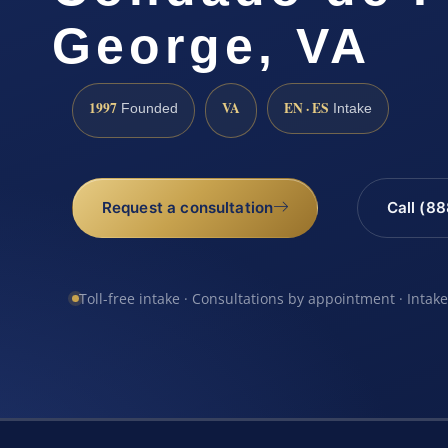
George, VA
1997
VA
EN · ES
Founded
Intake
Request a consultation
Call (8
Toll-free intake · Consultations by appointment · Intak