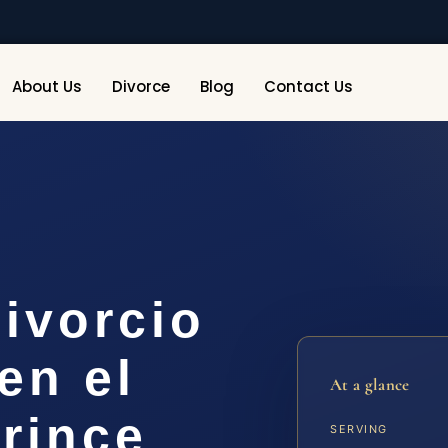
About Us
Divorce
Blog
Contact Us
ivorcio
en el
At a glance
rince
SERVING