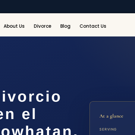
About Us
Divorce
Blog
Contact Us
ivorcio
en el
At a glance
owhatan,
SERVING