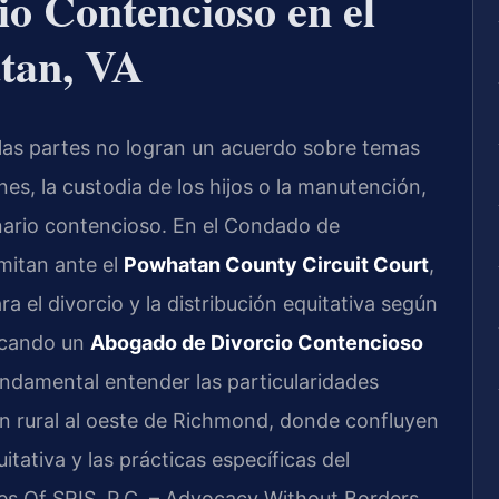
o Contencioso en el
tan, VA
 las partes no logran un acuerdo sobre temas
es, la custodia de los hijos o la manutención,
nario contencioso. En el Condado de
mitan ante el
Powhatan County Circuit Court
,
ara el divorcio y la distribución equitativa según
uscando un
Abogado de Divorcio Contencioso
undamental entender las particularidades
ión rural al oeste de Richmond, donde confluyen
itativa y las prácticas específicas del
ces Of SRIS, P.C. – Advocacy Without Borders.