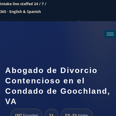
Intake line staffed 24 / 7 /
365 · English & Spanish
Call (888) 437-7747
Request a consultation
Abogado de Divorcio
Contencioso en el
Condado de Goochland,
VA
1997
VA
EN · ES
Founded
Intake