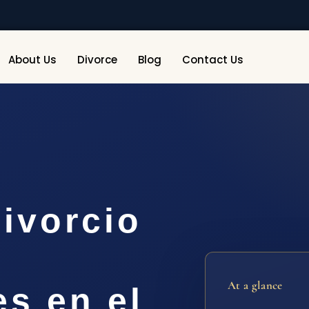
About Us
Divorce
Blog
Contact Us
ivorcio
At a glance
es en el