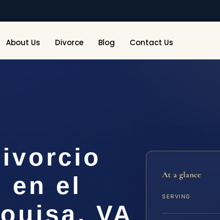
About Us
Divorce
Blog
Contact Us
ivorcio
At a glance
 en el
SERVING
ouisa, VA