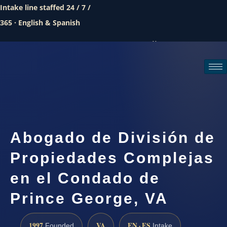
Intake line staffed 24 / 7 /
365 · English & Spanish
Call (888) 437-7747
Request a consultation
Abogado de División de
Propiedades Complejas
en el Condado de
Prince George, VA
1997
VA
EN · ES
Founded
Intake