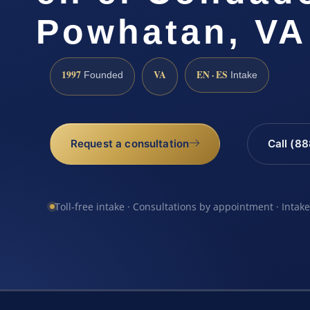
Powhatan, VA
1997
VA
EN · ES
Founded
Intake
Request a consultation
Call (8
Toll-free intake · Consultations by appointment · Intak