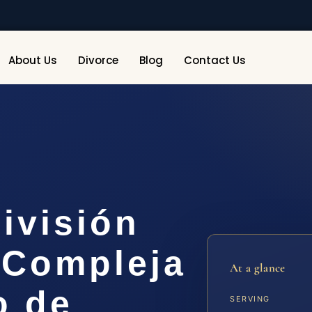
About Us
Divorce
Blog
Contact Us
ivisión
 Compleja
At a glance
o de
SERVING