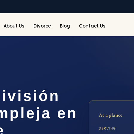
About Us
Divorce
Blog
Contact Us
ivisión
mpleja en
At a glance
e
SERVING