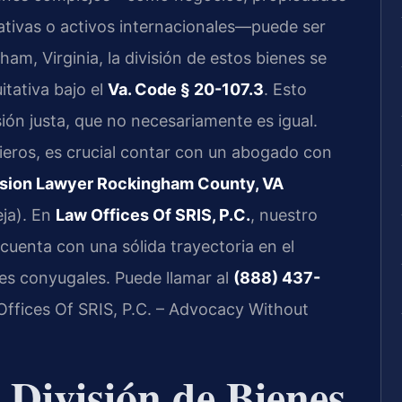
icativas o activos internacionales—puede ser
m, Virginia, la división de estos bienes se
uitativa bajo el
Va. Code § 20-107.3
. Esto
isión justa, que no necesariamente es igual.
cieros, es crucial contar con un abogado con
ision Lawyer Rockingham County, VA
eja). En
Law Offices Of SRIS, P.C.
, nuestro
, cuenta con una sólida trayectoria en el
es conyugales. Puede llamar al
(888) 437-
 Offices Of SRIS, P.C. – Advocacy Without
 División de Bienes