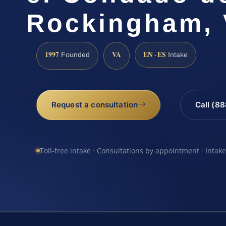
Rockingham,
1997
VA
EN · ES
Founded
Intake
Request a consultation
Call (8
Toll-free intake · Consultations by appointment · Intak