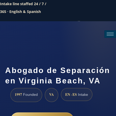
Intake line staffed 24 / 7 /
365 · English & Spanish
Call (888) 437-7747
Request a consultation
Abogado de Separación
en Virginia Beach, VA
1997
VA
EN · ES
Founded
Intake