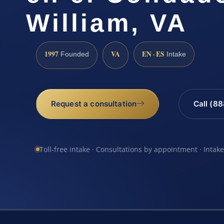
William, VA
1997
VA
EN · ES
Founded
Intake
Request a consultation
Call (8
Toll-free intake · Consultations by appointment · Intak