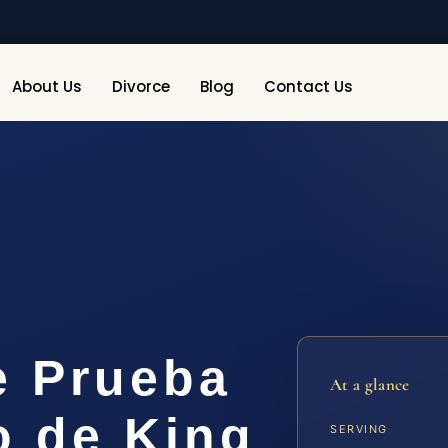
About Us
Divorce
Blog
Contact Us
e Prueba
At a glance
o de King
SERVING