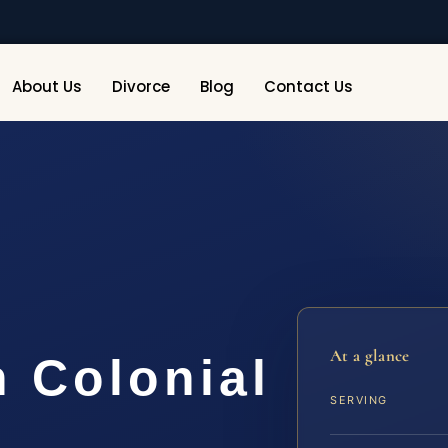
About Us
Divorce
Blog
Contact Us
At a glance
 Colonial
SERVING