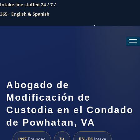
Intake line staffed 24 / 7 /
365 · English & Spanish
Call (888) 437-7747
Request a consultation
Abogado de
Modificación de
Custodia en el Condado
de Powhatan, VA
1997
VA
EN · ES
Founded
Intake