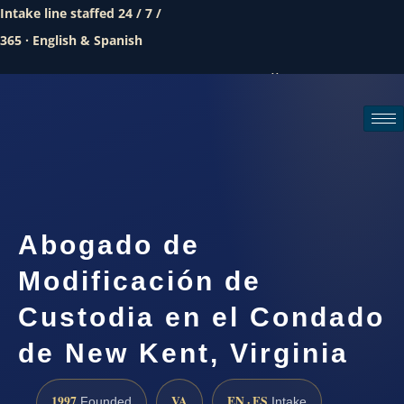
Intake line staffed 24 / 7 /
365 · English & Spanish
Call (888) 437-7747
Request a consultation
Abogado de
Modificación de
Custodia en el Condado
de New Kent, Virginia
1997
VA
EN · ES
Founded
Intake