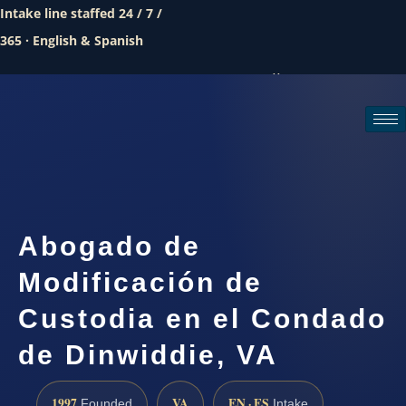
Intake line staffed 24 / 7 /
365 · English & Spanish
Call (888) 437-7747
Request a consultation
Abogado de
Modificación de
Custodia en el Condado
de Dinwiddie, VA
1997
VA
EN · ES
Founded
Intake