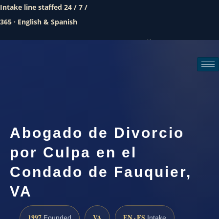
Intake line staffed 24 / 7 /
365 · English & Spanish
Call (888) 437-7747
Request a consultation
Abogado de Divorcio
por Culpa en el
Condado de Fauquier,
VA
1997
VA
EN · ES
Founded
Intake