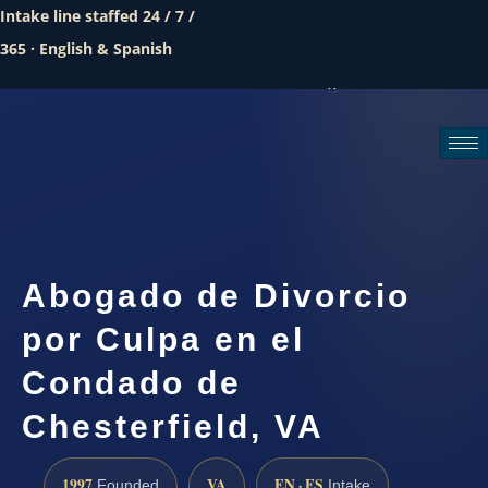
Intake line staffed 24 / 7 /
365 · English & Spanish
Call (888) 437-7747
Request a consultation
Abogado de Divorcio
por Culpa en el
Condado de
Chesterfield, VA
1997
VA
EN · ES
Founded
Intake