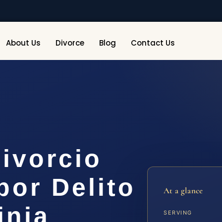
About Us
Divorce
Blog
Contact Us
ivorcio
or Delito
At a glance
inia
SERVING