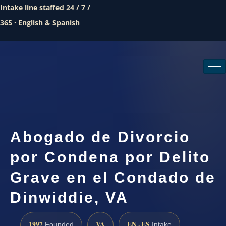
Intake line staffed 24 / 7 /
365 · English & Spanish
Call (888) 437-7747
Request a consultation
Abogado de Divorcio
por Condena por Delito
Grave en el Condado de
Dinwiddie, VA
1997
VA
EN · ES
Founded
Intake