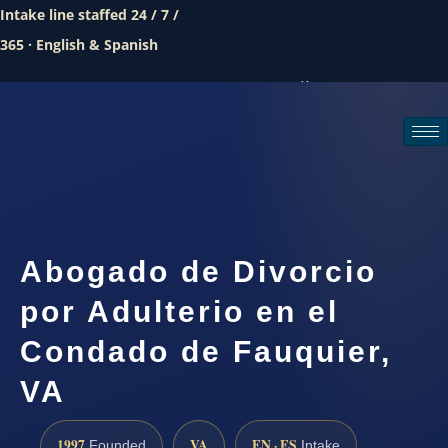
Intake line staffed 24 / 7 /
365 · English & Spanish
Call (888) 437-7747
Request a consultation
Abogado de Divorcio
por Adulterio en el
Condado de Fauquier,
VA
1997
VA
EN · ES
Founded
Intake