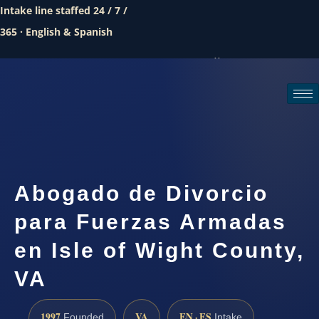
Intake line staffed 24 / 7 /
365 · English & Spanish
Call (888) 437-7747
Request a consultation
Abogado de Divorcio
para Fuerzas Armadas
en Isle of Wight County,
VA
1997
VA
EN · ES
Founded
Intake