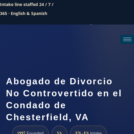
Intake line staffed 24 / 7 /
365 · English & Spanish
Call (888) 437-7747
Request a consultation
Abogado de Divorcio
No Controvertido en el
Condado de
Chesterfield, VA
1997
VA
EN · ES
Founded
Intake