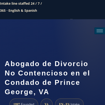
Intake line staffed 24 / 7 /
365 · English & Spanish
Call (888) 437-7747
Request a consultation
Abogado de Divorcio
No Contencioso en el
Condado de Prince
George, VA
1997
VA
EN · ES
Founded
Intake