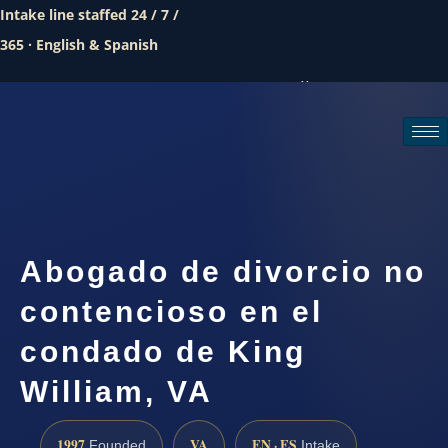
Intake line staffed 24 / 7 /
365 · English & Spanish
Call (888) 437-7747
Request a consultation
Abogado de divorcio no
contencioso en el
condado de King
William, VA
1997
VA
EN · ES
Founded
Intake