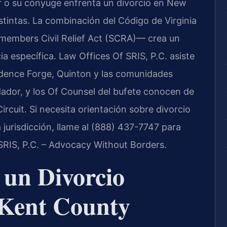
r o su cónyuge enfrenta un divorcio en New
istintas. La combinación del Código de Virginia
cemembers Civil Relief Act (SCRA)— crea un
a específica. Law Offices Of SRIS, P.C. asiste
vidence Forge, Quinton y las comunidades
ndador, y los Of Counsel del bufete conocen de
Circuit. Si necesita orientación sobre divorcio
a jurisdicción, llame al (888) 437-7747 para
 SRIS, P.C. – Advocacy Without Borders.
a un Divorcio
 Kent County