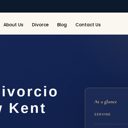
About Us
Divorce
Blog
Contact Us
ivorcio
At a glance
w Kent
SERVING