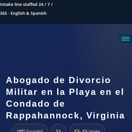
Intake line staffed 24 / 7 /
365 · English & Spanish
Call (888) 437-7747
Request a consultation
Abogado de Divorcio
Militar en la Playa en el
Condado de
Rappahannock, Virginia
1997
VA
EN · ES
Founded
Intake