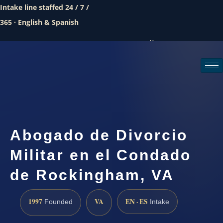
Intake line staffed 24 / 7 /
365 · English & Spanish
Call (888) 437-7747
Request a consultation
Abogado de Divorcio
Militar en el Condado
de Rockingham, VA
1997
VA
EN · ES
Founded
Intake