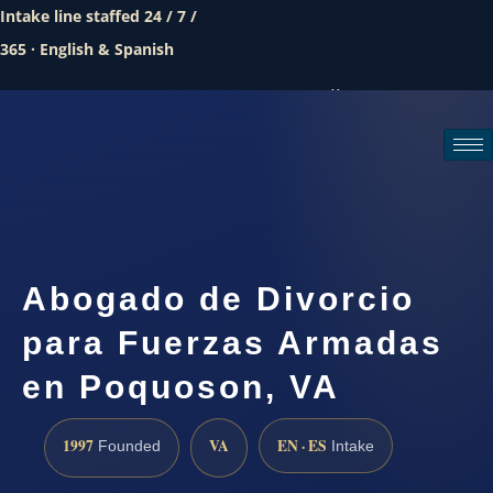
Intake line staffed 24 / 7 /
365 · English & Spanish
Call (888) 437-7747
Request a consultation
Abogado de Divorcio
para Fuerzas Armadas
en Poquoson, VA
1997
VA
EN · ES
Founded
Intake