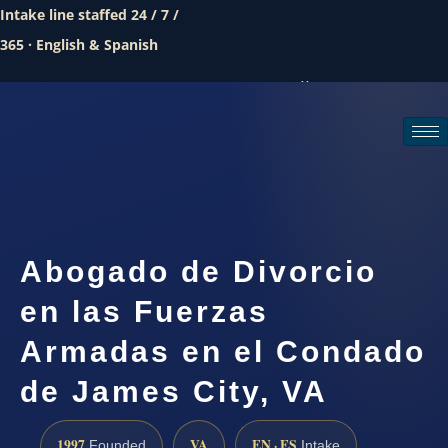
Intake line staffed 24 / 7 /
365 · English & Spanish
Call (888) 437-7747
Request a consultation
Abogado de Divorcio
en las Fuerzas
Armadas en el Condado
de James City, VA
1997
VA
EN · ES
Founded
Intake