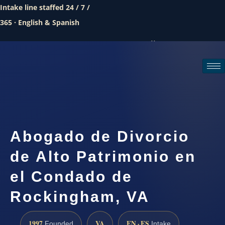
Intake line staffed 24 / 7 /
365 · English & Spanish
Call (888) 437-7747
Request a consultation
Abogado de Divorcio
de Alto Patrimonio en
el Condado de
Rockingham, VA
1997
VA
EN · ES
Founded
Intake