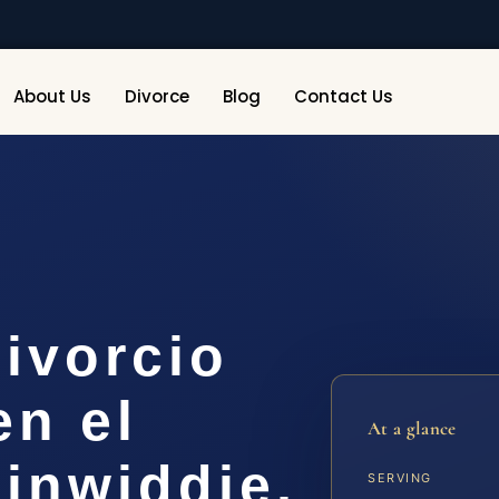
About Us
Divorce
Blog
Contact Us
ivorcio
en el
At a glance
inwiddie,
SERVING