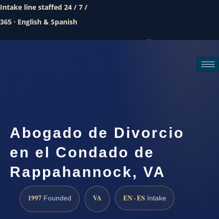
Intake line staffed 24 / 7 /
365 · English & Spanish
Call (888) 437-7747
Request a consultation
Abogado de Divorcio
en el Condado de
Rappahannock, VA
1997
VA
EN · ES
Founded
Intake