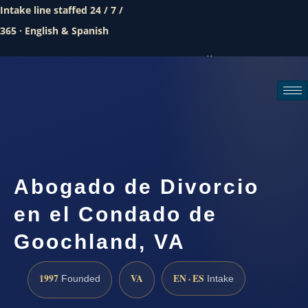
Intake line staffed 24 / 7 /
365 · English & Spanish
Call (888) 437-7747
Request a consultation
Abogado de Divorcio
en el Condado de
Goochland, VA
1997
VA
EN · ES
Founded
Intake