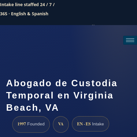
Intake line staffed 24 / 7 /
365 · English & Spanish
Call (888) 437-7747
Request a consultation
Abogado de Custodia
Temporal en Virginia
Beach, VA
1997
VA
EN · ES
Founded
Intake