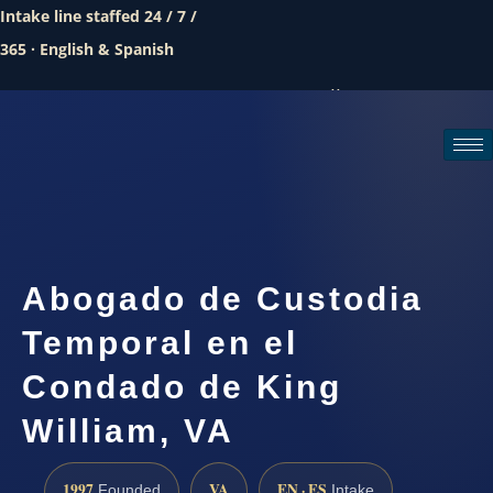
Intake line staffed 24 / 7 /
365 · English & Spanish
Call (888) 437-7747
Request a consultation
Abogado de Custodia
Temporal en el
Condado de King
William, VA
1997
VA
EN · ES
Founded
Intake