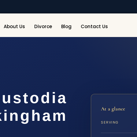
About Us
Divorce
Blog
Contact Us
ustodia
At a glance
kingham
SERVING