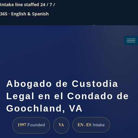
Intake line staffed 24 / 7 /
365 · English & Spanish
Call (888) 437-7747
Request a consultation
Abogado de Custodia
Legal en el Condado de
Goochland, VA
1997
VA
EN · ES
Founded
Intake