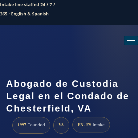
Intake line staffed 24 / 7 /
365 · English & Spanish
Call (888) 437-7747
Request a consultation
Abogado de Custodia
Legal en el Condado de
Chesterfield, VA
1997
VA
EN · ES
Founded
Intake