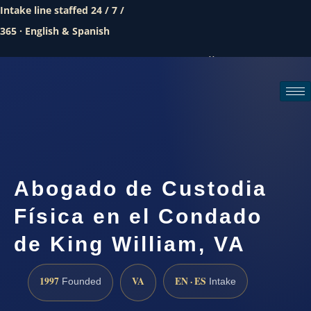
Intake line staffed 24 / 7 /
365 · English & Spanish
Call (888) 437-7747
Request a consultation
Abogado de Custodia
Física en el Condado
de King William, VA
1997
VA
EN · ES
Founded
Intake