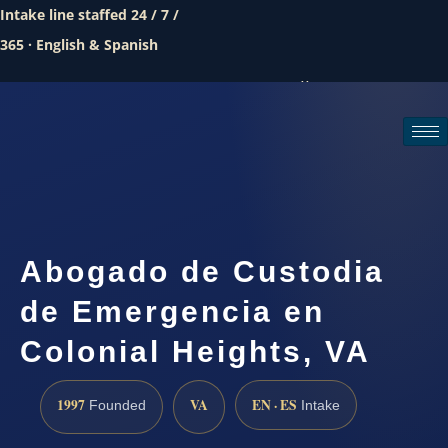
Intake line staffed 24 / 7 /
365 · English & Spanish
Call (888) 437-7747
Request a consultation
Abogado de Custodia
de Emergencia en
Colonial Heights, VA
1997
VA
EN · ES
Founded
Intake