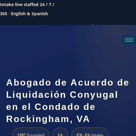
Intake line staffed 24 / 7 /
365 · English & Spanish
Call (888) 437-7747
Request a consultation
Abogado de Acuerdo de
Liquidación Conyugal
en el Condado de
Rockingham, VA
1997
VA
EN · ES
Founded
Intake