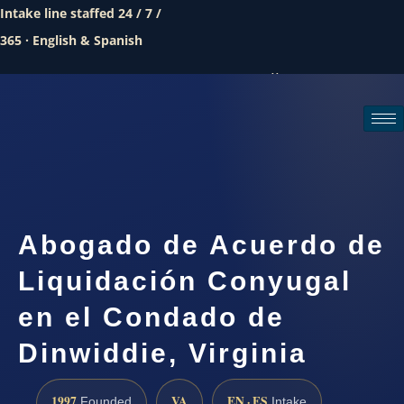
Intake line staffed 24 / 7 /
365 · English & Spanish
Call (888) 437-7747
Request a consultation
Abogado de Acuerdo de
Liquidación Conyugal
en el Condado de
Dinwiddie, Virginia
1997
VA
EN · ES
Founded
Intake