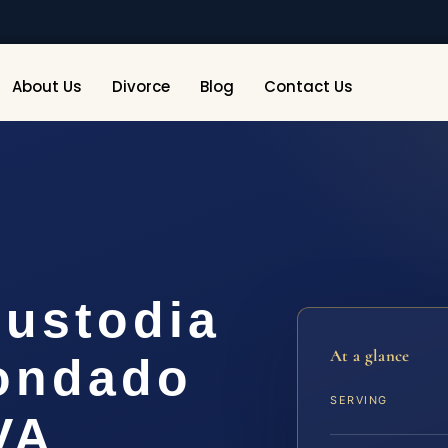
About Us
Divorce
Blog
Contact Us
ustodia
At a glance
Condado
SERVING
VA