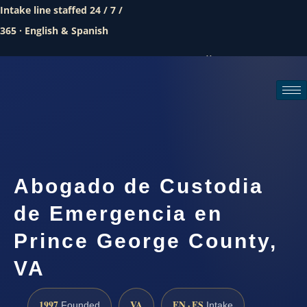
Intake line staffed 24 / 7 /
365 · English & Spanish
Call (888) 437-7747
Request a consultation
Abogado de Custodia
de Emergencia en
Prince George County,
VA
1997
VA
EN · ES
Founded
Intake