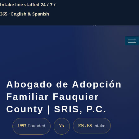
Intake line staffed 24 / 7 /
365 · English & Spanish
Call (888) 437-7747
Request a consultation
Abogado de Adopción
Familiar Fauquier
County | SRIS, P.C.
1997
VA
EN · ES
Founded
Intake